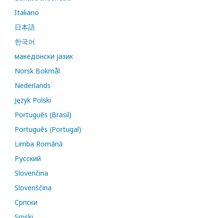
Italiano
日本語
한국어
македонски јазик
Norsk Bokmål
Nederlands
Język Polski
Português (Brasil)
Português (Portugal)
Limba Română
Русский
Slovenčina
Slovenščina
Cрпски
Srpski