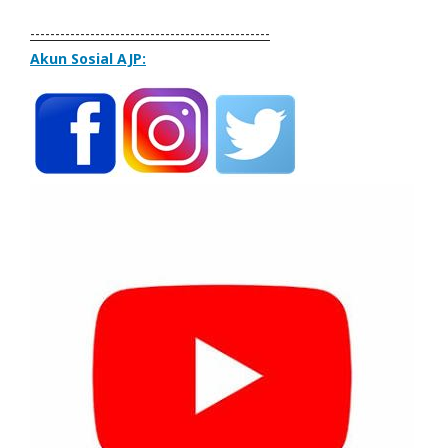
------------------------------------------------
Akun Sosial AJP: