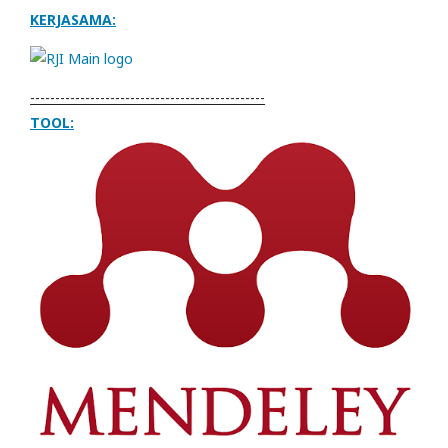
KERJASAMA:
-----------------------------------------------
TOOL: