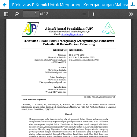
Efektivitas E-Komik Untuk Mengurangi Ketergantungan Mahasiswa Pada Alat AI Dalam Diskusi E-Learning