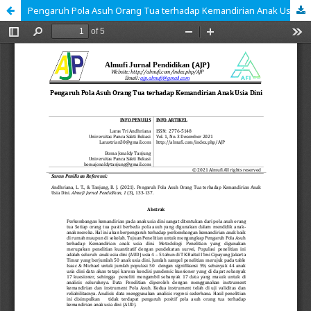
Pengaruh Pola Asuh Orang Tua terhadap Kemandirian Anak Usia Dini