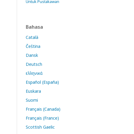
Untuk Pustakawan
Bahasa
Català
Čeština
Dansk
Deutsch
ελληνικά
Español (España)
Euskara
Suomi
Français (Canada)
Français (France)
Scottish Gaelic