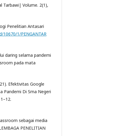
nal Tarbawi| Volume. 2(1),
ogi Penelitian Antasari
ac.id/10670/1/PENGANTAR
alui daring selama pandemi
ssroom pada mata
021). Efektivitas Google
a Pandemi Di Sma Negeri
 1–12.
Classroom sebagai media
 LEMBAGA PENELITIAN