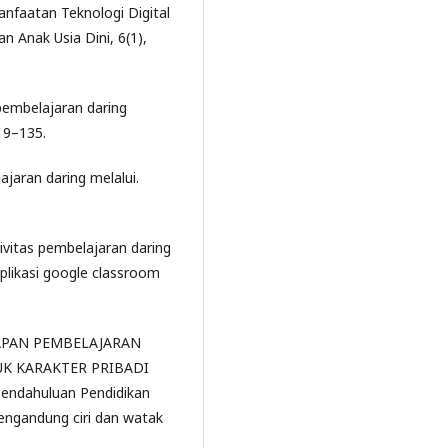
nfaatan Teknologi Digital
an Anak Usia Dini, 6(1),
 pembelajaran daring
19–135.
ajaran daring melalui.
ktivitas pembelajaran daring
aplikasi google classroom
NERAPAN PEMBELAJARAN
K KARAKTER PRIBADI
 Pendahuluan Pendidikan
engandung ciri dan watak