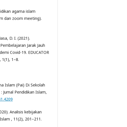
didikan agama islam
oom dan zoom meeting).
Masa, D. I. (2021).
Pembelajaran Jarak Jauh
andemi Covid-19. EDUCATOR
 1(1), 1–8.
a Islam (Pai) Di Sekolah
: Jurnal Pendidikan Islam,
i1.4209
020). Analisis kebijakan
Islam , 11(2), 201–211.