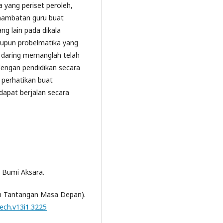
 yang periset peroleh,
 hambatan guru buat
g lain pada dikala
taupun probelmatika yang
n daring memanglah telah
b dengan pendidikan secara
 perhatikan buat
dapat berjalan secara
V. Bumi Aksara.
Dan Tantangan Masa Depan).
tech.v13i1.3225