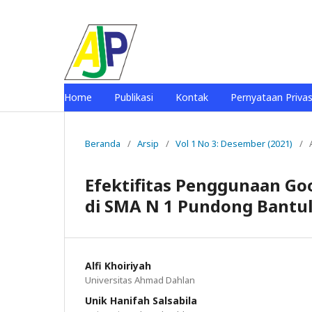
Home
Publikasi
Kontak
Pernyataan Privas
Beranda
/
Arsip
/
Vol 1 No 3: Desember (2021)
/
Efektifitas Penggunaan Go
di SMA N 1 Pundong Bantu
Alfi Khoiriyah
Universitas Ahmad Dahlan
Unik Hanifah Salsabila