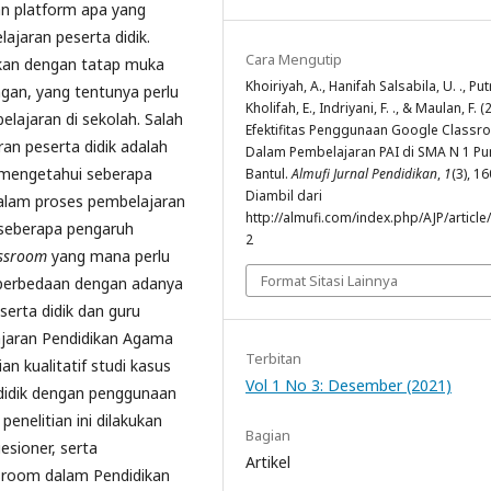
an platform apa yang
jaran peserta didik.
Cara Mengutip
kan dengan tatap muka
Khoiriyah, A., Hanifah Salsabila, U. ., Put
ngan, yang tentunya perlu
Kholifah, E., Indriyani, F. ., & Maulan, F. (
lajaran di sekolah. Salah
Efektifitas Penggunaan Google Class
an peserta didik adalah
Dalam Pembelajaran PAI di SMA N 1 P
uk mengetahui seberapa
Bantul.
Almufi Jurnal Pendidikan
,
1
(3), 1
Diambil dari
lam proses pembelajaran
http://almufi.com/index.php/AJP/article
 seberapa pengaruh
2
assroom
yang mana perlu
Format Sitasi Lainnya
perbedaan dengan adanya
eserta didik dan guru
jaran Pendidikan Agama
Terbitan
n kualitatif studi kasus
Vol 1 No 3: Desember (2021)
 didik dengan penggunaan
enelitian ini dilakukan
Bagian
esioner, serta
Artikel
sroom dalam Pendidikan