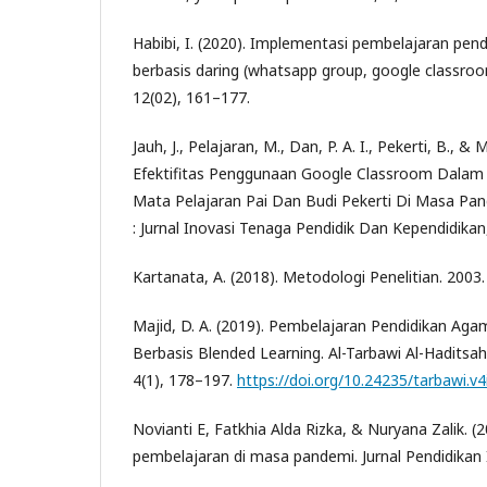
Habibi, I. (2020). Implementasi pembelajaran pen
berbasis daring (whatsapp group, google classr
12(02), 161–177.
Jauh, J., Pelajaran, M., Dan, P. A. I., Pekerti, B., & 
Efektifitas Penggunaan Google Classroom Dalam 
Mata Pelajaran Pai Dan Budi Pekerti Di Masa P
: Jurnal Inovasi Tenaga Pendidik Dan Kependidikan,
Kartanata, A. (2018). Metodologi Penelitian. 2003.
Majid, D. A. (2019). Pembelajaran Pendidikan Agam
Berbasis Blended Learning. Al-Tarbawi Al-Haditsah 
4(1), 178–197.
https://doi.org/10.24235/tarbawi.v4
Novianti E, Fatkhia Alda Rizka, & Nuryana Zalik. (2
pembelajaran di masa pandemi. Jurnal Pendidikan 