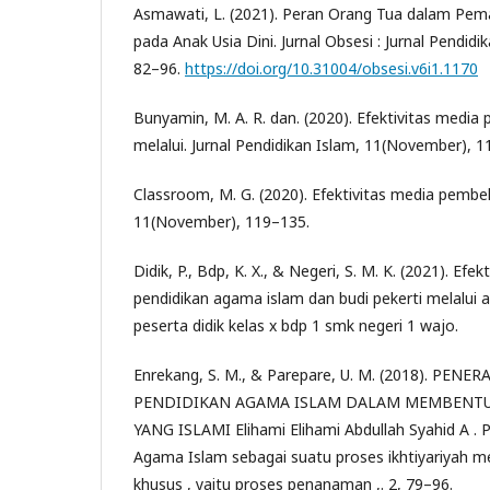
Asmawati, L. (2021). Peran Orang Tua dalam Pema
pada Anak Usia Dini. Jurnal Obsesi : Jurnal Pendidik
82–96.
https://doi.org/10.31004/obsesi.v6i1.1170
Bunyamin, M. A. R. dan. (2020). Efektivitas media
melalui. Jurnal Pendidikan Islam, 11(November), 1
Classroom, M. G. (2020). Efektivitas media pembel
11(November), 119–135.
Didik, P., Bdp, K. X., & Negeri, S. M. K. (2021). Efe
pendidikan agama islam dan budi pekerti melalui 
peserta didik kelas x bdp 1 smk negeri 1 wajo.
Enrekang, S. M., & Parepare, U. M. (2018). PE
PENDIDIKAN AGAMA ISLAM DALAM MEMBENTU
YANG ISLAMI Elihami Elihami Abdullah Syahid A .
Agama Islam sebagai suatu proses ikhtiyariyah m
khusus , yaitu proses penanaman ,. 2, 79–96.