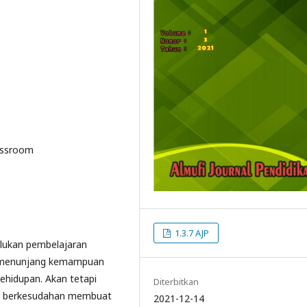
assroom
1.3.7 AJP
lukan pembelajaran
u menunjang kemampuan
ehidupan. Akan tetapi
Diterbitkan
ak berkesudahan membuat
2021-12-14