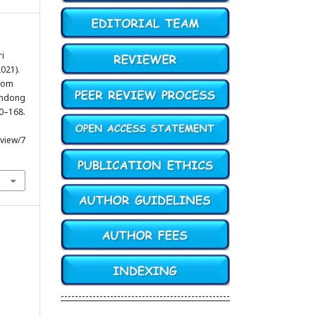
ri
2021).
room
undong
60–168.
/view/7
------------------------------------------------