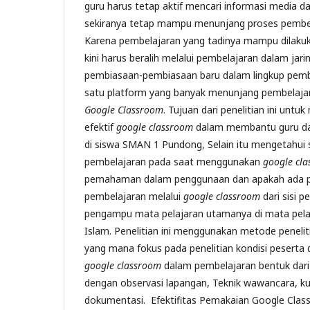
guru harus tetap aktif mencari informasi media d
sekiranya tetap mampu menunjang proses pembela
Karena pembelajaran yang tadinya mampu dilaku
kini harus beralih melalui pembelajaran dalam jari
pembiasaan-pembiasaan baru dalam lingkup pembe
satu platform yang banyak menunjang pembelajar
Google Classroom
. Tujuan dari penelitian ini unt
efektif
google classroom
dalam membantu guru da
di siswa SMAN 1 Pundong, Selain itu mengetahui
pembelajaran pada saat menggunakan
google cl
pemahaman dalam penggunaan dan apakah ada 
pembelajaran melalui
google classroom
dari sisi p
pengampu mata pelajaran utamanya di mata pela
Islam. Penelitian ini menggunakan metode penelitia
yang mana fokus pada penelitian kondisi peserta
google classroom
dalam pembelajaran bentuk dari p
dengan observasi lapangan, Teknik wawancara, ku
dokumentasi. Efektifitas Pemakaian Google Clas