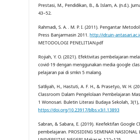
Prestasi, M., Pendidikan, B., & Islam, A. (n.d.). Jur
43–52.
Rahmadi, S. A. . M. P. I. (2011). Pengantar Metodol
Press Banjarmasin 2011.
http://idr.uin-antasari.
METODOLOGI PENELITIAN.pdf
Rojiah, Y. O. (2021). Efektivitas pembelajaran mel
covid-19 dengan menggunakan media google cla
pelajaran pai di smkn 5 malang.
Sa’diyah, H., Hastuti, A. F. H., & Prasetyo, W. H. (2
Classroom Dalam Pengelolaan Pembelajaran Mas
1 Wonosari. Buletin Literasi Budaya Sekolah, 3(1),
https://doi.org/10.23917/blbs.v3i1.13893
Sabran, & Sabara, E. (2019). Keefektifan Google 
pembelajaran. PROSIDING SEMINAR NASIONAL
UNIVERSITAS NEGERI Makasar, 122–125.