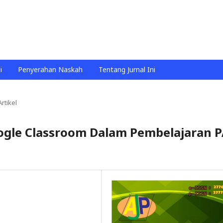
i
Penyerahan Naskah
Tentang Jurnal Ini
Artikel
ogle Classroom Dalam Pembelajaran P
l