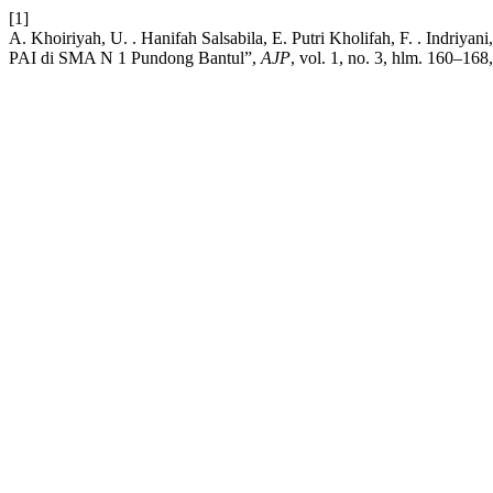
[1]
A. Khoiriyah, U. . Hanifah Salsabila, E. Putri Kholifah, F. . Indri
PAI di SMA N 1 Pundong Bantul”,
AJP
, vol. 1, no. 3, hlm. 160–168