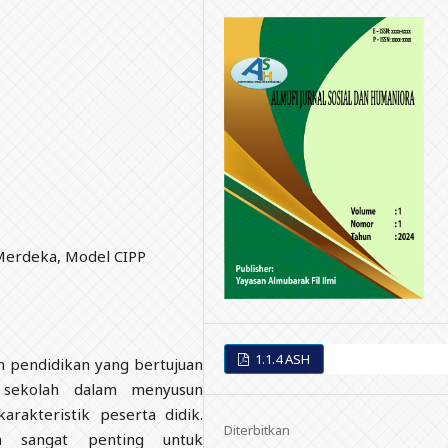
 Merdeka, Model CIPP
1.1.4 ASH
n pendidikan yang bertujuan
sekolah dalam menyusun
rakteristik peserta didik.
Diterbitkan
ka sangat penting untuk