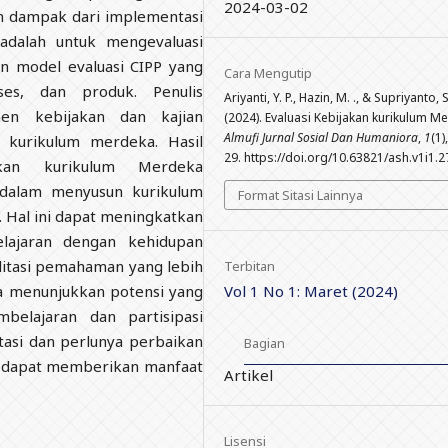
2024-03-02
an dampak dari implementasi
i adalah untuk mengevaluasi
 model evaluasi CIPP yang
Cara Mengutip
es, dan produk. Penulis
Ariyanti, Y. P., Hazin, M. ., & Supriyanto, S
en kebijakan dan kajian
(2024). Evaluasi Kebijakan kurikulum M
Almufi Jurnal Sosial Dan Humaniora
,
1
(1)
n kurikulum merdeka. Hasil
29. https://doi.org/10.63821/ash.v1i1.2
akan kurikulum Merdeka
 dalam menyusun kurikulum
Format Sitasi Lainnya
. Hal ini dapat meningkatkan
elajaran dengan kehidupan
ilitasi pemahaman yang lebih
Terbitan
Vol 1 No 1: Maret (2024)
ka menunjukkan potensi yang
belajaran dan partisipasi
tasi dan perlunya perbaikan
Bagian
ni dapat memberikan manfaat
Artikel
Lisensi