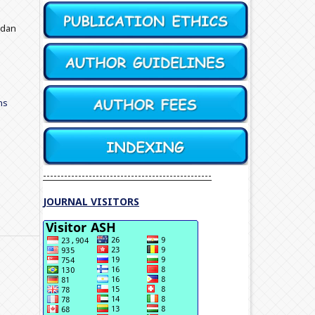
l dan
ns
------------------------------------------------
JOURNAL VISITORS