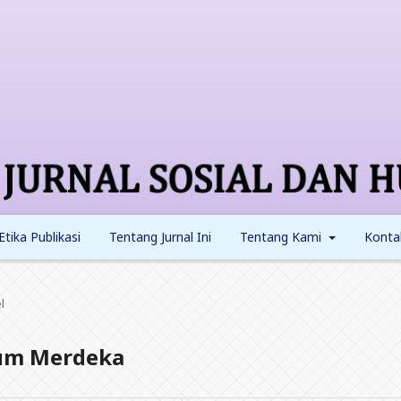
Etika Publikasi
Tentang Jurnal Ini
Tentang Kami
Konta
l
lum Merdeka