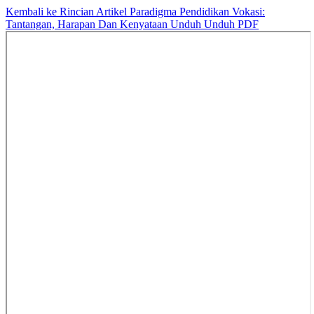
Kembali ke Rincian Artikel
Paradigma Pendidikan Vokasi:
Tantangan, Harapan Dan Kenyataan
Unduh
Unduh PDF