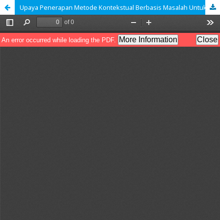
Upaya Penerapan Metode Kontekstual Berbasis Masalah Untuk Meningkatkan Aktivitas Dan Hasil Belajar Bahasa Indonesia Pada Materi Menulis Puisi Siswa Kelas XI IPS 1 SMA Islam Serambi Mekkah