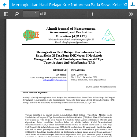
Meningkatkan Hasil Belajar Kue Indonesia Pada Siswa Kelas XI Tata Boga SMK Negeri 3 Meulaboh Menggunakan Model Pembelajaran Kooperatif Tipe “Team-Assisted-Individualization (TAI)