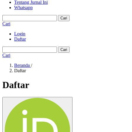
Tentang Jurnal Ini
Whatsapp
Cari
Cari
Login
Daftar
Cari
Cari
Beranda
/
Daftar
Daftar