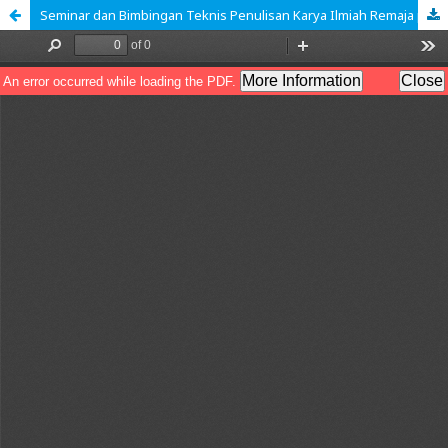
Seminar dan Bimbingan Teknis Penulisan Karya Ilmiah Remaja pada Siswa di Madrasah Tsanawiyah Negeri 7 Jakarta Timur