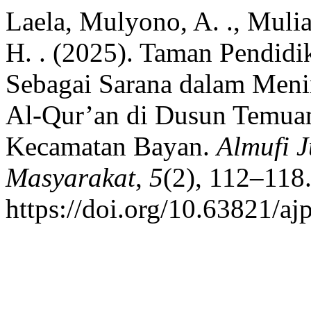
Laela, Mulyono, A. ., Mulia
H. . (2025). Taman Pendidi
Sebagai Sarana dalam Me
Al-Qur’an di Dusun Temuan
Kecamatan Bayan.
Almufi 
Masyarakat
,
5
(2), 112–118
https://doi.org/10.63821/a