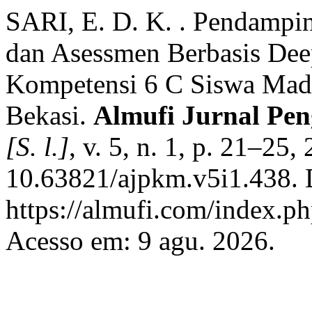
SARI, E. D. K. . Pendampi
dan Asessmen Berbasis De
Kompetensi 6 C Siswa Madr
Bekasi.
Almufi Jurnal Pe
[S. l.]
, v. 5, n. 1, p. 21–25
10.63821/ajpkm.v5i1.438. 
https://almufi.com/index.p
Acesso em: 9 agu. 2026.