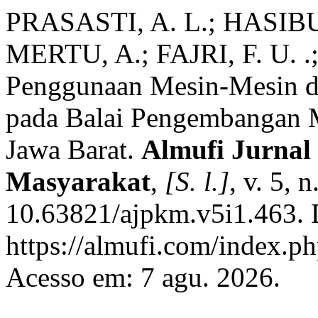
PRASASTI, A. L.; HASIBU
MERTU, A.; FAJRI, F. U. 
Penggunaan Mesin-Mesin da
pada Balai Pengembangan M
Jawa Barat.
Almufi Jurnal
Masyarakat
,
[S. l.]
, v. 5, 
10.63821/ajpkm.v5i1.463. 
https://almufi.com/index.p
Acesso em: 7 agu. 2026.