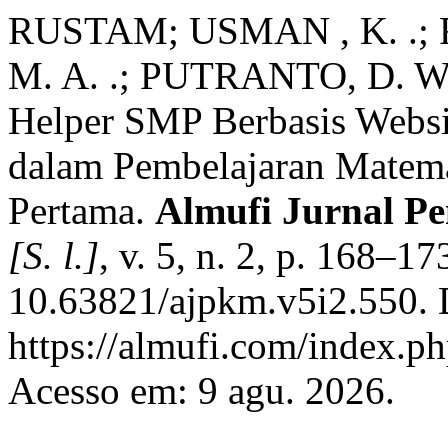
RUSTAM; USMAN , K. .; 
M. A. .; PUTRANTO, D. W.
Helper SMP Berbasis Websi
dalam Pembelajaran Matem
Pertama.
Almufi Jurnal P
[S. l.]
, v. 5, n. 2, p. 168–1
10.63821/ajpkm.v5i2.550. 
https://almufi.com/index.p
Acesso em: 9 agu. 2026.