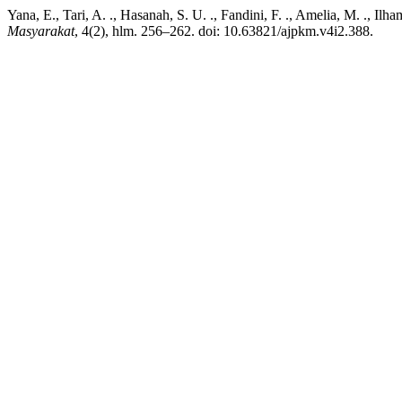
Yana, E., Tari, A. ., Hasanah, S. U. ., Fandini, F. ., Amelia, M. ., I
Masyarakat
, 4(2), hlm. 256–262. doi: 10.63821/ajpkm.v4i2.388.