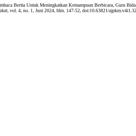
nik Membaca Berita Untuk Meningkatkan Kemampuan Berbicara, Guru Bi
akat
, vol. 4, no. 1, Juni 2024, hlm. 147-52, doi:10.63821/ajpkm.v4i1.3