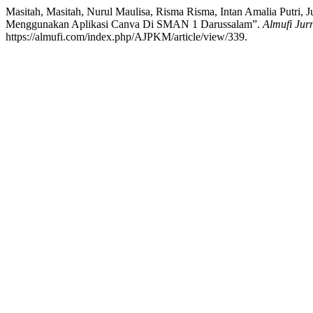
Masitah, Masitah, Nurul Maulisa, Risma Risma, Intan Amalia Putr
Menggunakan Aplikasi Canva Di SMAN 1 Darussalam”.
Almufi Jur
https://almufi.com/index.php/AJPKM/article/view/339.