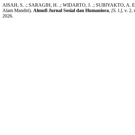
AISAH, S. .; SARAGIH, H. .; WIDARTO, J. .; SUBIYAKTO, A. E. . 
Alam Mandiri).
Almufi Jurnal Sosial dan Humaniora
,
[S. l.]
, v. 2
2026.