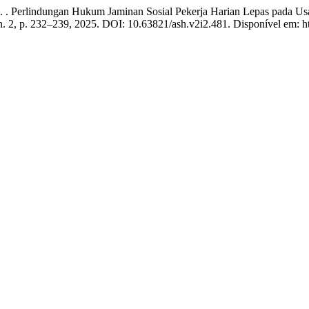
Perlindungan Hukum Jaminan Sosial Pekerja Harian Lepas pada Usa
, n. 2, p. 232–239, 2025. DOI: 10.63821/ash.v2i2.481. Disponível em: 