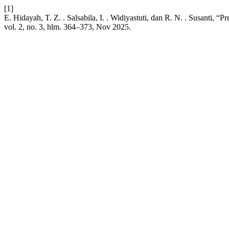
[1]
E. Hidayah, T. Z. . Salsabila, I. . Widiyastuti, dan R. N. . Susant
vol. 2, no. 3, hlm. 364–373, Nov 2025.