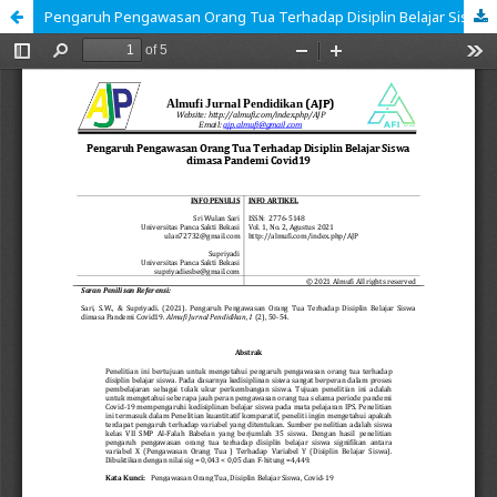
Pengaruh Pengawasan Orang Tua Terhadap Disiplin Belajar Siswa dimasa Pandemi Covid19