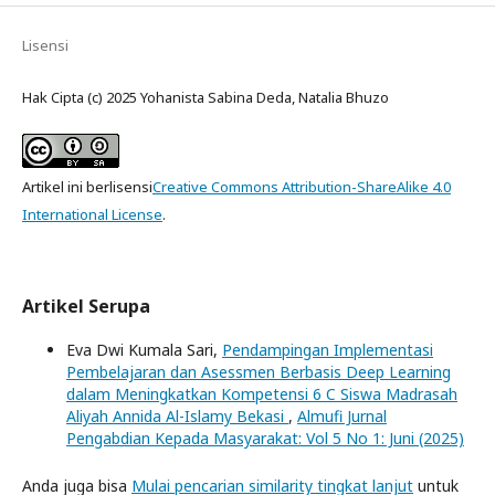
Lisensi
Hak Cipta (c) 2025 Yohanista Sabina Deda, Natalia Bhuzo
Artikel ini berlisensi
Creative Commons Attribution-ShareAlike 4.0
International License
.
Artikel Serupa
Eva Dwi Kumala Sari,
Pendampingan Implementasi
Pembelajaran dan Asessmen Berbasis Deep Learning
dalam Meningkatkan Kompetensi 6 C Siswa Madrasah
Aliyah Annida Al-Islamy Bekasi
,
Almufi Jurnal
Pengabdian Kepada Masyarakat: Vol 5 No 1: Juni (2025)
Anda juga bisa
Mulai pencarian similarity tingkat lanjut
untuk