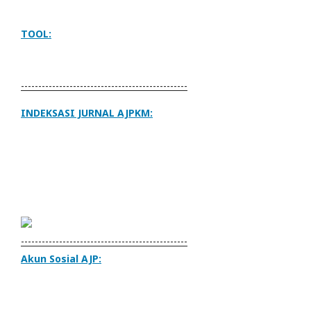
TOOL:
------------------------------------------------
INDEKSASI JURNAL AJPKM:
------------------------------------------------
Akun Sosial AJP: