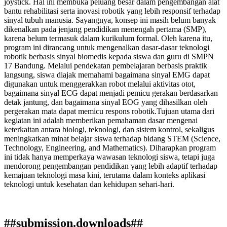
joystick. Hal ini membuka peluang besar dalam pengembangan alat
bantu rehabilitasi serta inovasi robotik yang lebih responsif terhadap
sinyal tubuh manusia. Sayangnya, konsep ini masih belum banyak
dikenalkan pada jenjang pendidikan menengah pertama (SMP),
karena belum termasuk dalam kurikulum formal. Oleh karena itu,
program ini dirancang untuk mengenalkan dasar-dasar teknologi
robotik berbasis sinyal biomedis kepada siswa dan guru di SMPN
17 Bandung. Melalui pendekatan pembelajaran berbasis praktik
langsung, siswa diajak memahami bagaimana sinyal EMG dapat
digunakan untuk menggerakkan robot melalui aktivitas otot,
bagaimana sinyal ECG dapat menjadi pemicu gerakan berdasarkan
detak jantung, dan bagaimana sinyal EOG yang dihasilkan oleh
pergerakan mata dapat memicu respons robotik.Tujuan utama dari
kegiatan ini adalah memberikan pemahaman dasar mengenai
keterkaitan antara biologi, teknologi, dan sistem kontrol, sekaligus
meningkatkan minat belajar siswa terhadap bidang STEM (Science,
Technology, Engineering, and Mathematics). Diharapkan program
ini tidak hanya memperkaya wawasan teknologi siswa, tetapi juga
mendorong pengembangan pendidikan yang lebih adaptif terhadap
kemajuan teknologi masa kini, terutama dalam konteks aplikasi
teknologi untuk kesehatan dan kehidupan sehari-hari.
##submission.downloads##