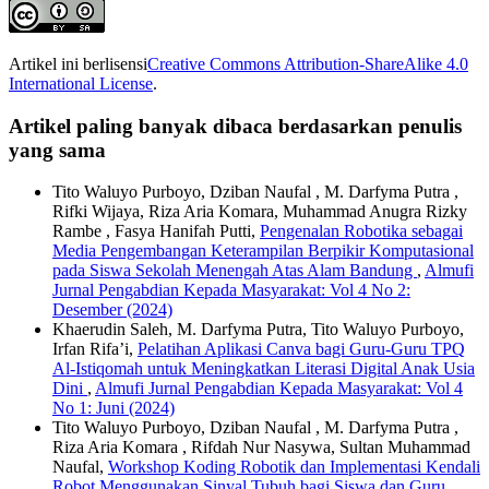
Artikel ini berlisensi
Creative Commons Attribution-ShareAlike 4.0
International License
.
Artikel paling banyak dibaca berdasarkan penulis
yang sama
Tito Waluyo Purboyo, Dziban Naufal , M. Darfyma Putra ,
Rifki Wijaya, Riza Aria Komara, Muhammad Anugra Rizky
Rambe , Fasya Hanifah Putti,
Pengenalan Robotika sebagai
Media Pengembangan Keterampilan Berpikir Komputasional
pada Siswa Sekolah Menengah Atas Alam Bandung
,
Almufi
Jurnal Pengabdian Kepada Masyarakat: Vol 4 No 2:
Desember (2024)
Khaerudin Saleh, M. Darfyma Putra, Tito Waluyo Purboyo,
Irfan Rifa’i,
Pelatihan Aplikasi Canva bagi Guru-Guru TPQ
Al-Istiqomah untuk Meningkatkan Literasi Digital Anak Usia
Dini
,
Almufi Jurnal Pengabdian Kepada Masyarakat: Vol 4
No 1: Juni (2024)
Tito Waluyo Purboyo, Dziban Naufal , M. Darfyma Putra ,
Riza Aria Komara , Rifdah Nur Nasywa, Sultan Muhammad
Naufal,
Workshop Koding Robotik dan Implementasi Kendali
Robot Menggunakan Sinyal Tubuh bagi Siswa dan Guru