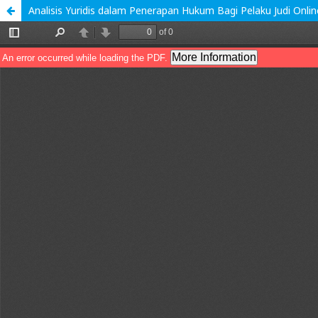
Analisis Yuridis dalam Penerapan Hukum Bagi Pelaku Judi Onlin