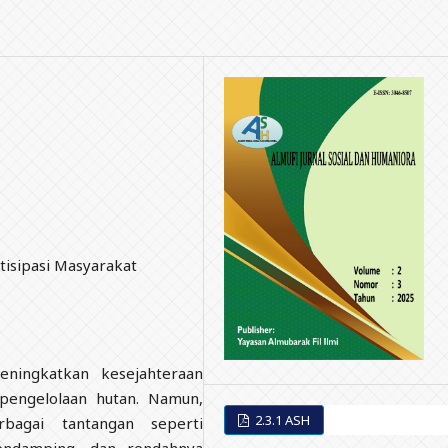
l
rtisipasi Masyarakat
eningkatkan kesejahteraan
 pengelolaan hutan. Namun,
2.3.1 ASH
bagai tantangan seperti