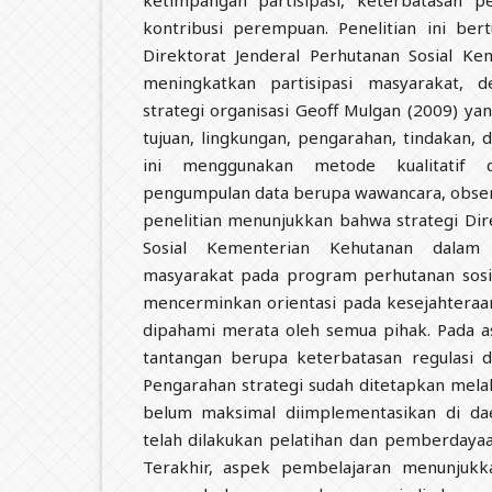
ketimpangan partisipasi, keterbatasan 
kontribusi perempuan. Penelitian ini bert
Direktorat Jenderal Perhutanan Sosial K
meningkatkan partisipasi masyarakat, 
strategi organisasi Geoff Mulgan (2009) yang
tujuan, lingkungan, pengarahan, tindakan, 
ini menggunakan metode kualitatif d
pengumpulan data berupa wawancara, observ
penelitian menunjukkan bahwa strategi Dir
Sosial Kementerian Kehutanan dalam m
masyarakat pada program perhutanan sosia
mencerminkan orientasi pada kesejahtera
dipahami merata oleh semua pihak. Pada a
tantangan berupa keterbatasan regulasi da
Pengarahan strategi sudah ditetapkan melalu
belum maksimal diimplementasikan di dae
telah dilakukan pelatihan dan pemberdaya
Terakhir, aspek pembelajaran menunjukka