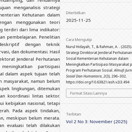
pendamping, dan rendahnya
ujuan menganalisis strategi
Diterbitkan
ementerian Kehutanan dalam
2025-11-25
dengan menggunakan teori
 terdiri dari lima indikator:
dan pembelajaran. Penelitian
Cara Mengutip
eskriptif dengan teknik
Nurul Hidayah, T., & Rahman, A. . (2025).
asi, dan dokumentasi. Hasil
Strategi Direktorat Jenderal Perhutanan
Sosial Kementerian Kehutanan dalam
ektorat Jenderal Perhutanan
Meningkatkan Partisipasi Masyarakat 
eningkatkan partisipasi
Program Perhutanan Sosial.
Almufi Jurn
l dalam aspek tujuan telah
Sosial Dan Humaniora
,
2
(3), 296–302.
an masyarakat, namun belum
https://doi.org/10.63821/ash.v2i3.494
spek lingkungan, ditemukan
Format Sitasi Lainnya
n koordinasi lintas sektor.
i kebijakan nasional, tetapi
rah. Pada aspek tindakan,
Terbitan
an, meskipun belum merata.
Vol 2 No 3: November (2025)
n evaluasi telah dilakukan