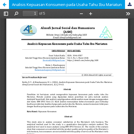
Analisis Kepuasan Konsumen pada Usaha Tahu Ibu Mariatun