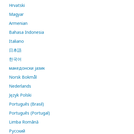
Hrvatski
Magyar
Armenian
Bahasa Indonesia
Italiano
日本語
한국어
македонски јазик
Norsk Bokmål
Nederlands
Język Polski
Português (Brasil)
Português (Portugal)
Limba Română
Русский