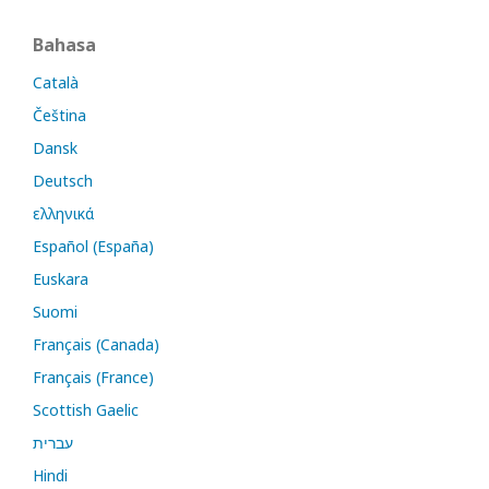
Bahasa
Català
Čeština
Dansk
Deutsch
ελληνικά
Español (España)
Euskara
Suomi
Français (Canada)
Français (France)
Scottish Gaelic
עברית
Hindi