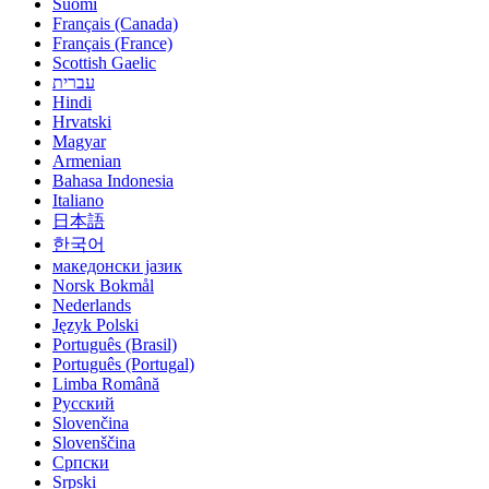
Suomi
Français (Canada)
Français (France)
Scottish Gaelic
עברית
Hindi
Hrvatski
Magyar
Armenian
Bahasa Indonesia
Italiano
日本語
한국어
македонски јазик
Norsk Bokmål
Nederlands
Język Polski
Português (Brasil)
Português (Portugal)
Limba Română
Русский
Slovenčina
Slovenščina
Cрпски
Srpski