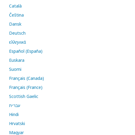
Català
Čeština
Dansk
Deutsch
ελληνικά
Español (España)
Euskara
Suomi
Français (Canada)
Français (France)
Scottish Gaelic
עברית
Hindi
Hrvatski
Magyar