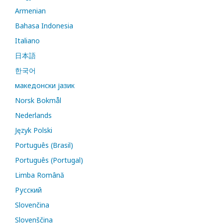
Armenian
Bahasa Indonesia
Italiano
日本語
한국어
македонски јазик
Norsk Bokmål
Nederlands
Język Polski
Português (Brasil)
Português (Portugal)
Limba Română
Русский
Slovenčina
Slovenščina