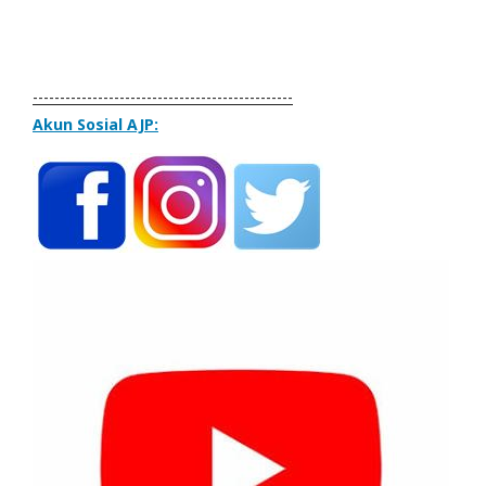
------------------------------------------------
Akun Sosial AJP: