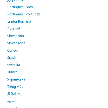
Português (Brasil)
Português (Portugal)
Limba Română
Русский
Slovenčina
Slovenščina
Cрпски
Srpski
Svenska
Türkçe
Українська
Tiếng Việt
简体中文
العربية