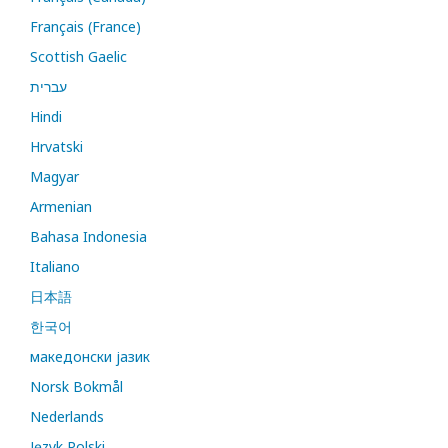
Français (France)
Scottish Gaelic
עברית
Hindi
Hrvatski
Magyar
Armenian
Bahasa Indonesia
Italiano
日本語
한국어
македонски јазик
Norsk Bokmål
Nederlands
Język Polski