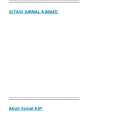
------------------------------------------------
SITASI JURNAL AJMAEE:
------------------------------------------------
Akun Sosial AJP: