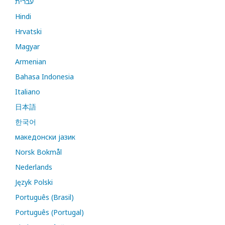
עברית
Hindi
Hrvatski
Magyar
Armenian
Bahasa Indonesia
Italiano
日本語
한국어
македонски јазик
Norsk Bokmål
Nederlands
Język Polski
Português (Brasil)
Português (Portugal)