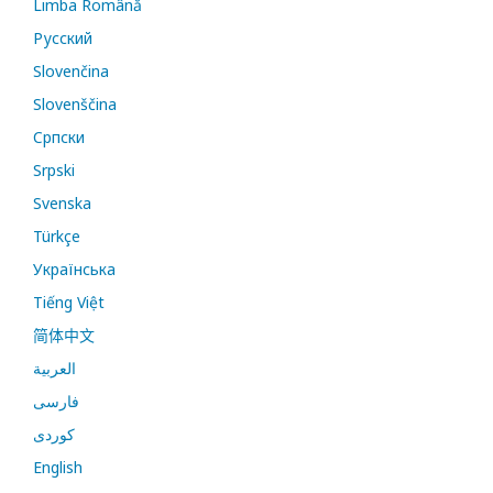
Limba Română
Русский
Slovenčina
Slovenščina
Cрпски
Srpski
Svenska
Türkçe
Українська
Tiếng Việt
简体中文
العربية
فارسی
کوردی
English