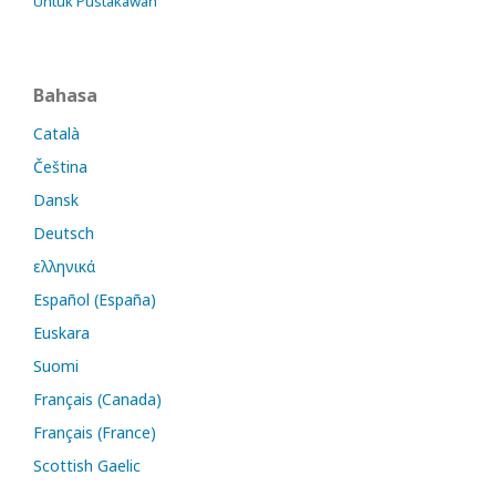
Untuk Pustakawan
Bahasa
Català
Čeština
Dansk
Deutsch
ελληνικά
Español (España)
Euskara
Suomi
Français (Canada)
Français (France)
Scottish Gaelic