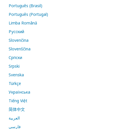
Português (Brasil)
Português (Portugal)
Limba Română
Русский
Slovenčina
Slovenščina
Cрпски
Srpski
Svenska
Türkçe
Українська
Tiếng Việt
简体中文
العربية
فارسی