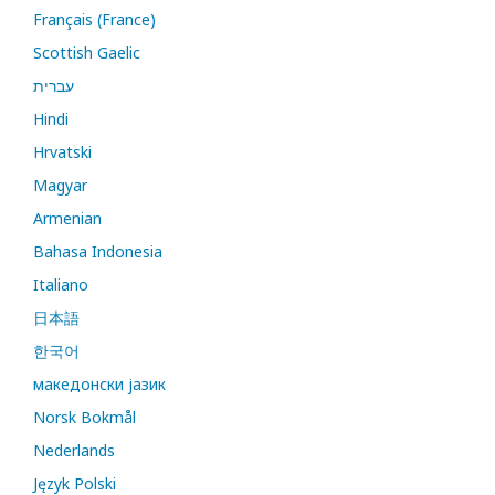
Français (France)
Scottish Gaelic
עברית
Hindi
Hrvatski
Magyar
Armenian
Bahasa Indonesia
Italiano
日本語
한국어
македонски јазик
Norsk Bokmål
Nederlands
Język Polski