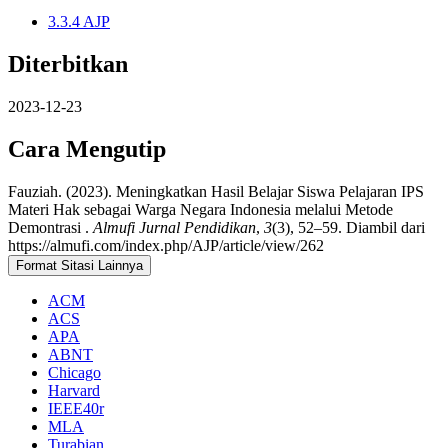
3.3.4 AJP
Diterbitkan
2023-12-23
Cara Mengutip
Fauziah. (2023). Meningkatkan Hasil Belajar Siswa Pelajaran IPS
Materi Hak sebagai Warga Negara Indonesia melalui Metode
Demontrasi .
Almufi Jurnal Pendidikan
,
3
(3), 52–59. Diambil dari
https://almufi.com/index.php/AJP/article/view/262
Format Sitasi Lainnya
ACM
ACS
APA
ABNT
Chicago
Harvard
IEEE40r
MLA
Turabian