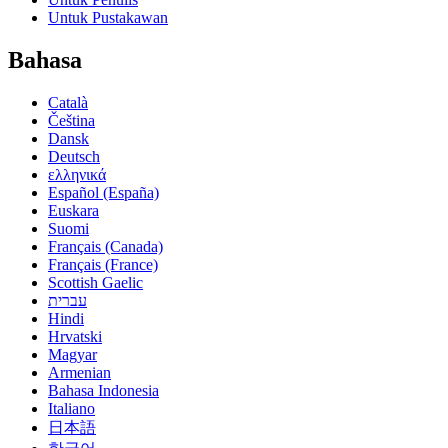
Untuk Pustakawan
Bahasa
Català
Čeština
Dansk
Deutsch
ελληνικά
Español (España)
Euskara
Suomi
Français (Canada)
Français (France)
Scottish Gaelic
עברית
Hindi
Hrvatski
Magyar
Armenian
Bahasa Indonesia
Italiano
日本語