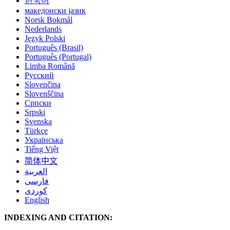
한국어
македонски јазик
Norsk Bokmål
Nederlands
Język Polski
Português (Brasil)
Português (Portugal)
Limba Română
Русский
Slovenčina
Slovenščina
Cрпски
Srpski
Svenska
Türkçe
Українська
Tiếng Việt
简体中文
العربية
فارسی
کوردی
English
INDEXING AND CITATION: