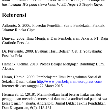
hasil belajar IPS pada siswa kelas VI SD Negeri 3 Teupin Raya.
Referensi
Arikunto. S. 2006. Prosedur Penelitian Suatu Pendekatan Praktek.
Jakarta: Rineka Cipta.
Dimyati. 2002. Ilmu Mengajar Dan Pembelajaran. Jakarta: PT. Raja
Grafindo Persada.
Dr. Purwanto. 2009. Evaluasi Hasil Belajar (Cet. 1; Yogyakarta:
Pustaka Pela
Hamalik, Oemar. 2010. Proses Belajar Mengajar. Bandung: Bumi
Aksara.
Hasan, Hamid. 2009. Pembelajaran Ilmu Pengetahuan Sosial di
Sekolah Dasar. dalam
http://www.pembelajaran.wordpress.com/
Internet diakses tanggal 22 Maret 2015.
Hernawati, E. (2018). Meningkatkan hasil belajar fisika melalui
penggunaan metode demonstrasi dan media audiovisual pada siswa
kelas x man 4 jakarta. Andragogi: Jurnal Diklat Teknis Pendidikan
Dan Keagamaan, 6(2), 118-131.