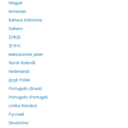
Magyar
Armenian
Bahasa Indonesia
Italiano
日本語
한국어
македонски јазик
Norsk Bokmål
Nederlands
Język Polski
Português (Brasil)
Português (Portugal)
Limba Română
Русский
Slovenčina