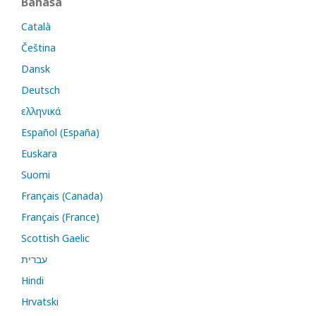
Bahasa
Català
Čeština
Dansk
Deutsch
ελληνικά
Español (España)
Euskara
Suomi
Français (Canada)
Français (France)
Scottish Gaelic
עברית
Hindi
Hrvatski