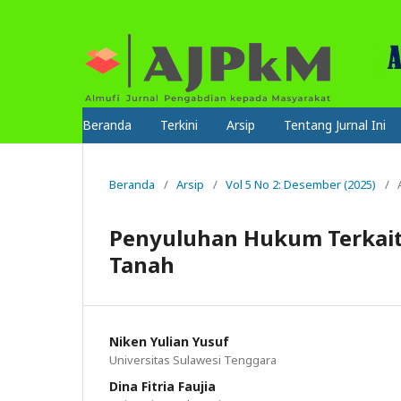
Beranda
Terkini
Arsip
Tentang Jurnal Ini
Beranda
/
Arsip
/
Vol 5 No 2: Desember (2025)
/
Penyuluhan Hukum Terkait
Tanah
Niken Yulian Yusuf
Universitas Sulawesi Tenggara
Dina Fitria Faujia