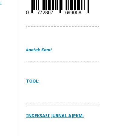
n
------------------------------------------------
kontak Kami
------------------------------------------------
TOOL:
------------------------------------------------
INDEKSASI JURNAL AJPKM: