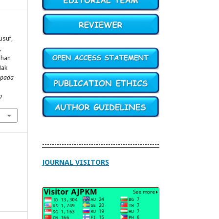
Yusuf,
,
luhan
Hak
epada
2
------------------------------------------------
JOURNAL VISITORS