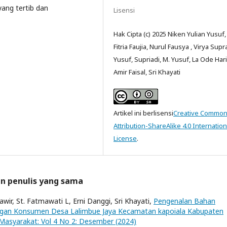
ang tertib dan
Lisensi
Hak Cipta (c) 2025 Niken Yulian Yusuf,
Fitria Faujia, Nurul Fausya , Virya Sup
Yusuf, Supriadi, M. Yusuf, La Ode Hari
Amir Faisal, Sri Khayati
Artikel ini berlisensi
Creative Commo
Attribution-ShareAlike 4.0 Internation
License
.
an penulis yang sama
wir, St. Fatmawati L, Erni Danggi, Sri Khayati,
Pengenalan Bahan
ngan Konsumen Desa Lalimbue Jaya Kecamatan kapoiala Kabupaten
Masyarakat: Vol 4 No 2: Desember (2024)