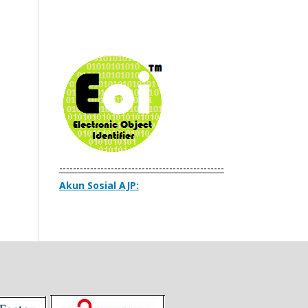
------------------------------------------------
Akun Sosial AJP: