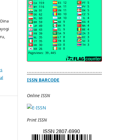
 Dina
rayogi
ru,
ns
------------------------------------------------
al
ISSN BARCODE
Online ISSN
Print ISSN