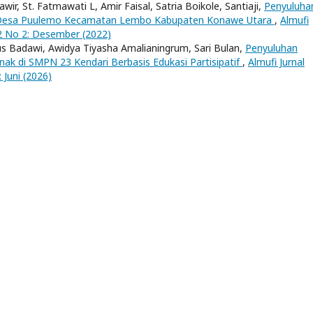
ir, St. Fatmawati L, Amir Faisal, Satria Boikole, Santiaji,
Penyuluha
 Desa Puulemo Kecamatan Lembo Kabupaten Konawe Utara
,
Almufi
2 No 2: Desember (2022)
rus Badawi, Awidya Tiyasha Amalianingrum, Sari Bulan,
Penyuluhan
ak di SMPN 23 Kendari Berbasis Edukasi Partisipatif
,
Almufi Jurnal
Juni (2026)