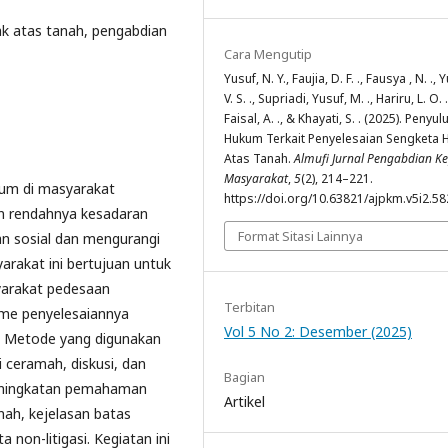
ak atas tanah, pengabdian
Cara Mengutip
Yusuf, N. Y., Faujia, D. F. ., Fausya , N. ., 
V. S. ., Supriadi, Yusuf, M. ., Hariru, L. O. .
Faisal, A. ., & Khayati, S. . (2025). Penyu
Hukum Terkait Penyelesaian Sengketa 
Atas Tanah.
Almufi Jurnal Pengabdian K
Masyarakat
,
5
(2), 214–221.
um di masyarakat
https://doi.org/10.63821/ajpkm.v5i2.58
n rendahnya kesadaran
Format Sitasi Lainnya
n sosial dan mengurangi
arakat ini bertujuan untuk
yarakat pedesaan
Terbitan
me penyelesaiannya
Vol 5 No 2: Desember (2025)
. Metode yang digunakan
 ceramah, diskusi, dan
Bagian
peningkatan pemahaman
Artikel
ah, kejelasan batas
 non-litigasi. Kegiatan ini