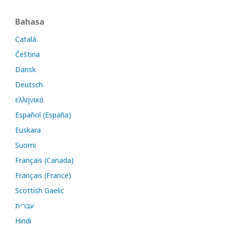
Bahasa
Català
Čeština
Dansk
Deutsch
ελληνικά
Español (España)
Euskara
Suomi
Français (Canada)
Français (France)
Scottish Gaelic
עברית
Hindi