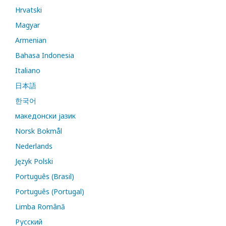
Hrvatski
Magyar
Armenian
Bahasa Indonesia
Italiano
日本語
한국어
македонски јазик
Norsk Bokmål
Nederlands
Język Polski
Português (Brasil)
Português (Portugal)
Limba Română
Русский