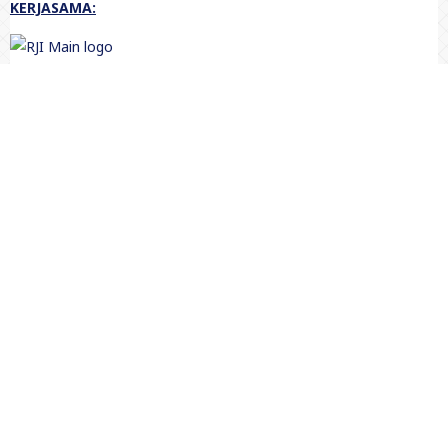
KERJASAMA:
-----------------------------------------------
TOOL: