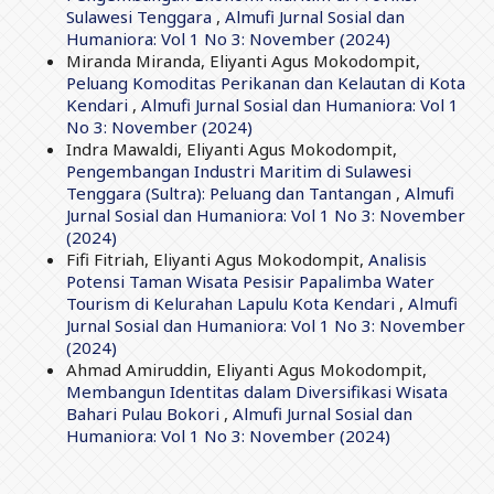
Sulawesi Tenggara
,
Almufi Jurnal Sosial dan
Humaniora: Vol 1 No 3: November (2024)
Miranda Miranda, Eliyanti Agus Mokodompit,
Peluang Komoditas Perikanan dan Kelautan di Kota
Kendari
,
Almufi Jurnal Sosial dan Humaniora: Vol 1
No 3: November (2024)
Indra Mawaldi, Eliyanti Agus Mokodompit,
Pengembangan Industri Maritim di Sulawesi
Tenggara (Sultra): Peluang dan Tantangan
,
Almufi
Jurnal Sosial dan Humaniora: Vol 1 No 3: November
(2024)
Fifi Fitriah, Eliyanti Agus Mokodompit,
Analisis
Potensi Taman Wisata Pesisir Papalimba Water
Tourism di Kelurahan Lapulu Kota Kendari
,
Almufi
Jurnal Sosial dan Humaniora: Vol 1 No 3: November
(2024)
Ahmad Amiruddin, Eliyanti Agus Mokodompit,
Membangun Identitas dalam Diversifikasi Wisata
Bahari Pulau Bokori
,
Almufi Jurnal Sosial dan
Humaniora: Vol 1 No 3: November (2024)