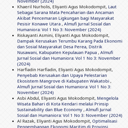
November (2024)
Khaeril Nurholis, Eliyanti Agus Mokodompit,
Laut
Sebagai Sarana Mata Pencaharian dan Ancaman
Akibat Pencemaran Ligkungan bagi Masyarakat
Pesisir Konawe Utara
,
Almufi Jurnal Sosial dan
Humaniora: Vol 1 No 3: November (2024)
Riskayanti Asmini, Eliyanti Agus Mokodompit,
Dampak Kerusakan Terumbu Karang Pada Ekonomi
dan Sosial Masyarakat Desa Perea, Distrik
Nusawani, Kabupaten Kepulauan Papua
,
Almufi
Jurnal Sosial dan Humaniora: Vol 1 No 3: November
(2024)
Harfiadin Harfiadin, Eliyanti Agus Mokodompit,
Penyebab Kerusakan dan Upaya Pelestarian
Ekosistem Mangrove di Kabupaten Wakatobi
,
Almufi Jurnal Sosial dan Humaniora: Vol 1 No 3:
November (2024)
Asbi Abdul, Eliyanti Agus Mokodompit,
Mengelola
Wisata Bahari di Kota Kendari melalui Prinsip
Sustainability dan Blue Economy
,
Almufi Jurnal
Sosial dan Humaniora: Vol 1 No 3: November (2024)
Al Razak, Eliyanti Agus Mokodompit,
Optimalisasi
Pengembangan Ekonomi Maritim di Provinsi