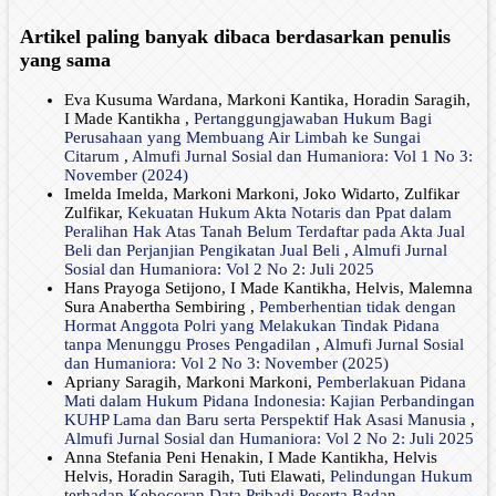
Artikel paling banyak dibaca berdasarkan penulis
yang sama
Eva Kusuma Wardana, Markoni Kantika, Horadin Saragih,
I Made Kantikha ,
Pertanggungjawaban Hukum Bagi
Perusahaan yang Membuang Air Limbah ke Sungai
Citarum
,
Almufi Jurnal Sosial dan Humaniora: Vol 1 No 3:
November (2024)
Imelda Imelda, Markoni Markoni, Joko Widarto, Zulfikar
Zulfikar,
Kekuatan Hukum Akta Notaris dan Ppat dalam
Peralihan Hak Atas Tanah Belum Terdaftar pada Akta Jual
Beli dan Perjanjian Pengikatan Jual Beli
,
Almufi Jurnal
Sosial dan Humaniora: Vol 2 No 2: Juli 2025
Hans Prayoga Setijono, I Made Kantikha, Helvis, Malemna
Sura Anabertha Sembiring ,
Pemberhentian tidak dengan
Hormat Anggota Polri yang Melakukan Tindak Pidana
tanpa Menunggu Proses Pengadilan
,
Almufi Jurnal Sosial
dan Humaniora: Vol 2 No 3: November (2025)
Apriany Saragih, Markoni Markoni,
Pemberlakuan Pidana
Mati dalam Hukum Pidana Indonesia: Kajian Perbandingan
KUHP Lama dan Baru serta Perspektif Hak Asasi Manusia
,
Almufi Jurnal Sosial dan Humaniora: Vol 2 No 2: Juli 2025
Anna Stefania Peni Henakin, I Made Kantikha, Helvis
Helvis, Horadin Saragih, Tuti Elawati,
Pelindungan Hukum
terhadap Kebocoran Data Pribadi Peserta Badan