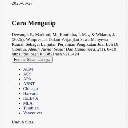
2025-03-27
Cara Mengutip
Dewangi, P., Markoni, M., Kantikha, I. M. ., & Widarto, J. .
(2025). Wanprestasi Dalam Perjanjian Sewa Menyewa
Rumah Sebagai Lanjutan Perjanjian Pengikatan Jual Beli Di
Cibubur.
Almufi Jurnal Sosial Dan Humaniora
,
2
(1), 8–19.
https://doi.org/10.63821/ash.v2i1.424
Format Sitasi Lainnya
ACM
ACS
APA
ABNT
Chicago
Harvard
IEEE40r
MLA
Turabian
Vancouver
Unduh Sitasi