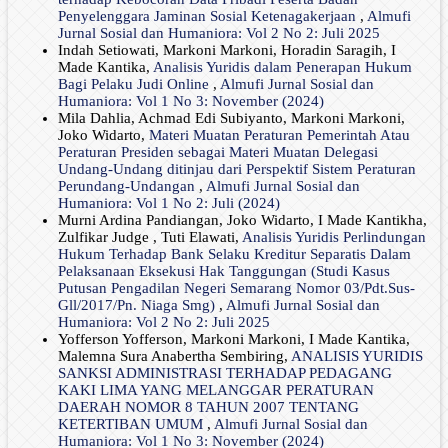
Penyelenggara Jaminan Sosial Ketenagakerjaan
,
Almufi
Jurnal Sosial dan Humaniora: Vol 2 No 2: Juli 2025
Indah Setiowati, Markoni Markoni, Horadin Saragih, I
Made Kantika,
Analisis Yuridis dalam Penerapan Hukum
Bagi Pelaku Judi Online
,
Almufi Jurnal Sosial dan
Humaniora: Vol 1 No 3: November (2024)
Mila Dahlia, Achmad Edi Subiyanto, Markoni Markoni,
Joko Widarto,
Materi Muatan Peraturan Pemerintah Atau
Peraturan Presiden sebagai Materi Muatan Delegasi
Undang-Undang ditinjau dari Perspektif Sistem Peraturan
Perundang-Undangan
,
Almufi Jurnal Sosial dan
Humaniora: Vol 1 No 2: Juli (2024)
Murni Ardina Pandiangan, Joko Widarto, I Made Kantikha,
Zulfikar Judge , Tuti Elawati,
Analisis Yuridis Perlindungan
Hukum Terhadap Bank Selaku Kreditur Separatis Dalam
Pelaksanaan Eksekusi Hak Tanggungan (Studi Kasus
Putusan Pengadilan Negeri Semarang Nomor 03/Pdt.Sus-
Gll/2017/Pn. Niaga Smg)
,
Almufi Jurnal Sosial dan
Humaniora: Vol 2 No 2: Juli 2025
Yofferson Yofferson, Markoni Markoni, I Made Kantika,
Malemna Sura Anabertha Sembiring,
ANALISIS YURIDIS
SANKSI ADMINISTRASI TERHADAP PEDAGANG
KAKI LIMA YANG MELANGGAR PERATURAN
DAERAH NOMOR 8 TAHUN 2007 TENTANG
KETERTIBAN UMUM
,
Almufi Jurnal Sosial dan
Humaniora: Vol 1 No 3: November (2024)